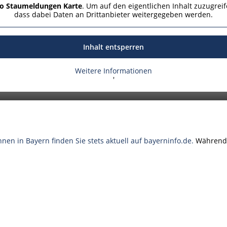
 Autobahnkreuz Regensburg und der Anschlussstelle Regensburg
fo Staumeldungen Karte
. Um auf den eigentlichen Inhalt zuzugreif
dass dabei Daten an Drittanbieter weitergegeben werden.
mgesetzt werden und den Verkehrslärm bei den Anwohnerinnen 
t beim Einbau jedoch sehr empfindlich, weshalb er nur in der war
en im September und Oktober 2024 nochmals mit Verkehrseinschrä
Inhalt entsperren
nkungen sind noch in der Planung und werden rechtzeitig bekan
Weitere Informationen
'
nen in Bayern finden Sie stets aktuell auf bayerninfo.de.
Während 