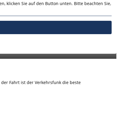
-Ost. Der Lärmschutzbelag gehört zu den vorgesehenen
en, klicken Sie auf den Button unten. Bitte beachten Sie,
und Anwohner reduzieren werden. Dieser sogenannte
men Jahreszeit bei trockner Witterung eingebaut werden
nkungen auf der A 3 zu rechnen. Weitere Details zu
ntgegeben.
der Fahrt ist der Verkehrsfunk die beste