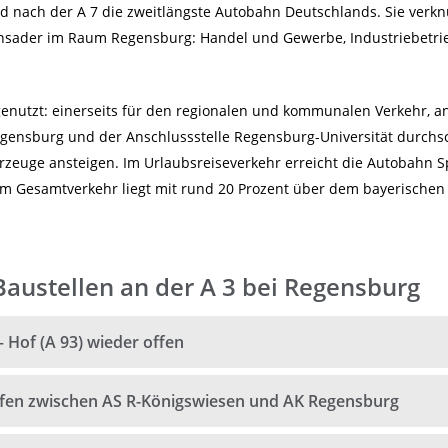
nd nach der A 7 die zweitlängste Autobahn Deutschlands. Sie verk
ensader im Raum Regensburg: Handel und Gewerbe, Industriebetri
nutzt: einerseits für den regionalen und kommunalen Verkehr, and
ensburg und der Anschlussstelle Regensburg-Universität durchsch
hrzeuge ansteigen. Im Urlaubsreiseverkehr erreicht die Autobahn 
am Gesamtverkehr liegt mit rund 20 Prozent über dem bayerischen 
austellen an der A 3 bei Regensburg
93) wieder offen
 Hof (A 93) wieder offen
wischen AS R-Königswiesen und AK Regensburg
eifen zwischen AS R-Königswiesen und AK Regensburg
für den Verkehr geöffnet.
lang der A 3 zwischen Erlgrund und AK Regensburg