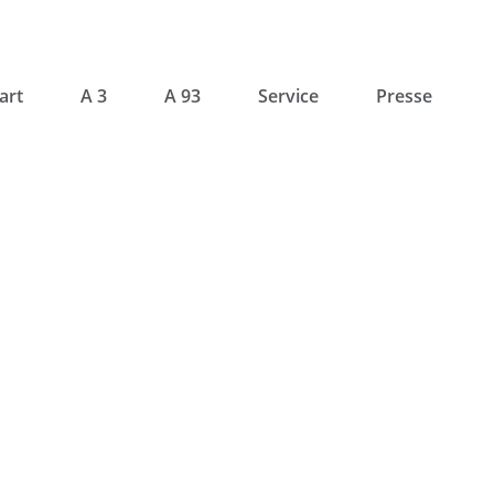
art
A 3
A 93
Service
Presse