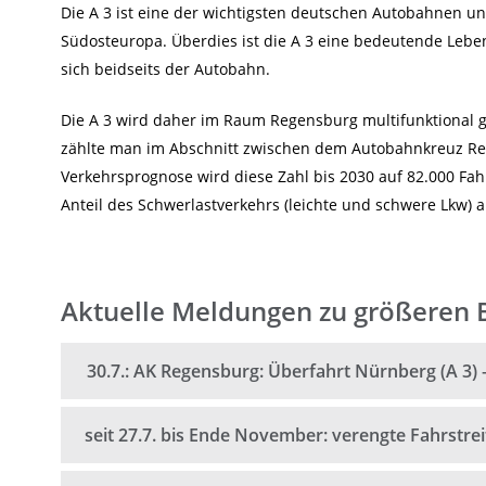
Die A 3 ist eine der wichtigsten deutschen Autobahnen u
Südosteuropa. Überdies ist die A 3 eine bedeutende Leb
sich beidseits der Autobahn.
Die A 3 wird daher im Raum Regensburg multifunktional ge
zählte man im Abschnitt zwischen dem Autobahnkreuz Reg
Verkehrsprognose wird diese Zahl bis 2030 auf 82.000 Fa
Anteil des Schwerlastverkehrs (leichte und schwere Lkw) 
Aktuelle Meldungen zu größeren B
30.7.: AK Regensburg: Überfahrt Nürnberg (A 3) – Hof (A 
30.7.: AK Regensburg: Überfahrt Nürnberg (A 3) –
seit 27.7. bis Ende November: verengte Fahrstreifen z
Aktualisierung vom 30.7., 15 Uhr:
seit 27.7. bis Ende November: verengte Fahrstr
Die gesperrte Überfahrt wurde planmäßig am Mittag wieder 
Mitte April bis Sommer 2026: Erkundungsbohrungen ent