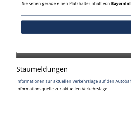
Lärmschutzbelags auf beiden Fahrbahnen zwischen dem
Sie sehen gerade einen Platzhalterinhalt von
BayernIn
Lärmschutzmaßnahmen, die im Zuge des A 3-Ausbaus u
offenporige Asphalt hat eine sehr gute Lärmwirkung, is
kann. Während des Einbaus ist an mehreren Wochenend
Terminen und den dafür notwendigen Verkehrseinschrä
'
Staumeldungen
Informationen zur aktuellen Verkehrslage auf den Autobah
Informationsquelle zur aktuellen Verkehrslage.