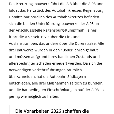
Das Kreuzungsbauwerk führt die A 3 über die A 93 und
wird. Nur so kann der Verkehr der A 93 und der A 3
Die Umleitungskarte steht unter
Service
als
eigentlichen Hauptarbeiten ab 2027 in alle
bildet das Herzstück des Autobahnkreuzes Regensburg.
während der Hauptarbeiten ab 2027
Download zur Verfügung.
Fahrtrichtungen offenbleiben kann: Dazu steht
Unmittelbar nördlich des Autobahnkreuzes befinden
aufrechterhalten werden.
heuer am Autobahnkreuz Regensburg die
sich die beiden Unterführungsbauwerke der A 93 an
Errichtung einer Behelfsbrücke im Mittelpunkt –
der Anschlussstelle Regensburg-Kumpfmühl: eines
und an der Anschlussstelle Regensburg-
führt die A 93 seit 1970 über die Ein- und
Kumpfmühl eine geringfügige, provisorische
Ausfahrtrampen, das andere über die Dürerstraße. Alle
Verbreiterung im Bereich der Einfahrt in Richtung
drei Bauwerke wurden in den 1960er Jahren gebaut
Hof sowie die Herstellung von Überfahrten im
und müssen aufgrund ihres baulichen Zustands und
Mittelstreifen der A 93.
altersbedingter Schäden erneuert werden. Da sich die
notwendigen Verkehrsführungen räumlich
überschneiden, hat die Autobahn Südbayern
entschieden, alle drei Maßnahmen zeitlich zu bündeln,
um die baubedingten Einschränkungen auf der A 93 so
gering wie möglich zu halten.
Die Vorarbeiten 2026 schaffen die