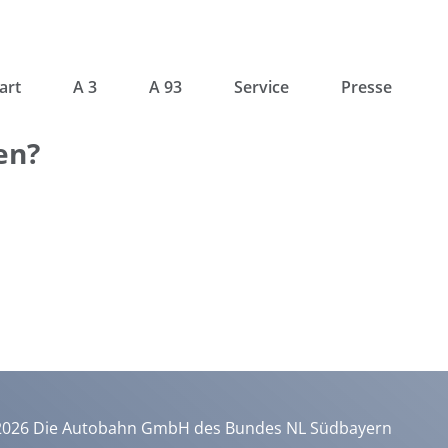
art
A 3
A 93
Service
Presse
en?
2026 Die Autobahn GmbH des Bundes NL Südbayern